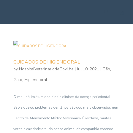
CUIDADOS DE HIGIENE ORAL
by
HospitalVeterinariodaCovilha
|
Jul 10, 2021
|
Cão
,
Gato
,
Higiene oral
O mau hálito é um dos sinais clínicos da doença periodontal
Sabia que os problemas dentários são dos mais observados num
Centro de Atendimento Médico Veterinário? É verdade, muitas
vezes a cavidade oral do nosso animal de companhia esconde