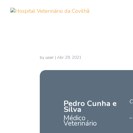
Pedro Cunha e Silva
by
user
|
Abr 29, 2021
C
Pedro Cunha e
Silva
Médico
–
Veterinário