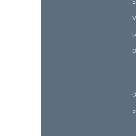
S
V
s
O
O
p