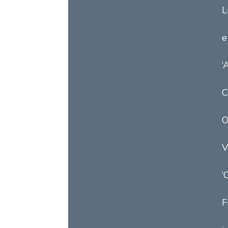
L
e
‘
C
O
V
‘
F