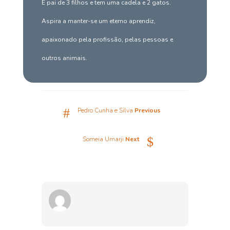
É pai de 3 filhos e tem uma cadela e 2 gatos.
Aspira a manter-se um eterno aprendiz,
apaixonado pela profissão, pelas pessoas e
outros animais.
#
Pedro Cunha e Silva
Previous
$
Someia Umarji
Next