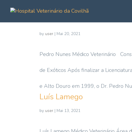
Pedro Nunes
by
user
|
Mai 20, 2021
Pedro Nunes Médico Veterinário Consult
de Exóticos Após finalizar a Licenciat
e Alto Douro em 1999, o Dr. Pedro Nun
Luís Lamego
by
user
|
Mai 13, 2021
Luís Lamego Médico Veterinário Área d