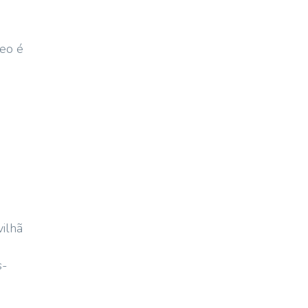
reo é
vilhã
s-