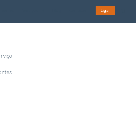
 Somos
Serviços
Blog
Contactos
Ligar
rviço
ontes