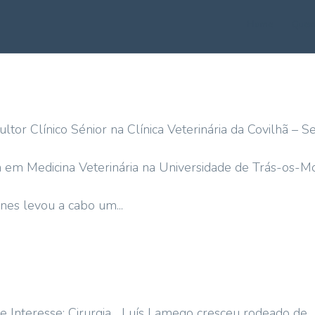
Home
Quem
or Clínico Sénior na Clínica Veterinária da Covilhã – Se
ura em Medicina Veterinária na Universidade de Trás-os-M
es levou a cabo um...
e Interesse: Cirurgia Luís Lamego cresceu rodeado de